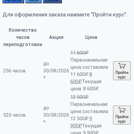
Facebook
Twitter
Linkedin
Для оформления заказа нажмите "Пройти курс".
Количество
часов
Акция
Цена
переподготовки
11 600
₽
Первоначальная
до
цена составляла
256 часов
30/08/2026
Пройти
11 600₽.
8
курс
*
600
₽
Текущая
цена: 8 600₽.
13 500
₽
Первоначальная
до
цена составляла
520 часов
30/08/2026
Пройти
13 500₽.
9
курс
*
900
₽
Текущая
цена: 9 900₽.